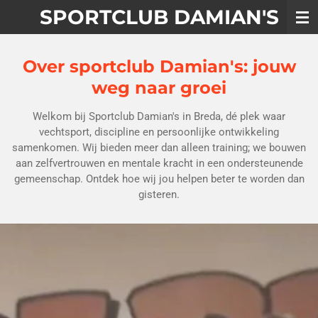
SPORTCLUB DAMIAN'S
Ga
direct
naar
de
Over sportclub Damian's: jouw
hoofdinhoud
weg naar groei
Welkom bij Sportclub Damian's in Breda, dé plek waar
vechtsport, discipline en persoonlijke ontwikkeling
samenkomen. Wij bieden meer dan alleen training; we bouwen
aan zelfvertrouwen en mentale kracht in een ondersteunende
gemeenschap. Ontdek hoe wij jou helpen beter te worden dan
gisteren.